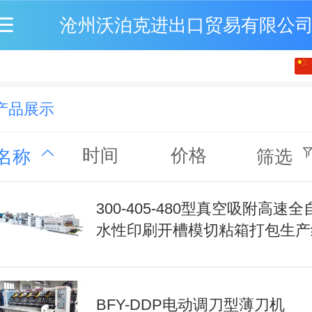
沧州沃泊克进出口贸易有限公
中文
English
产品展示
时间
价格
名称
筛选
300-405-480型真空吸附高速全
水性印刷开槽模切粘箱打包生产
BFY-DDP电动调刀型薄刀机